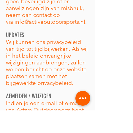
goed beveiligd zijn of er
aanwijzingen zijn van misbruik,
neem dan contact op
via
info@activeoutdoorsports.nl
.
UPDATES
Wij kunnen ons privacybeleid
van tijd tot tijd bijwerken. Als wij
in het beleid omvangrijke
wijzigingen aanbrengen, zullen
we een bericht op onze website
plaatsen samen met het
bijgewerkte privacybeleid.
AFMELDEN / WIJZIGEN
Indien je een e-mail of e-mails
van Active Outdoorsports hebt
ontvangen die je niet langer
wenst te ontvangen, dan kun je
je afmelden door een mail te